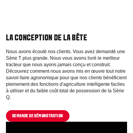
de votre choix afin de précisément suivre les
siège évolution intégrant climatisation et
données qui vous sont chères.
chauffage.
Nous êtes soucieux d'une agriculture durable.
Gardez vos yeux sur la route, grâce à l'écran
Nous aussi.
La Série Q est construite par l'un
haute définition intégré dans le pilier droit.
des sites de production de tracteurs le plus
Augmentant votre confort et votre sécurité, il
LA CONCEPTION DE LA BÊTE
durable au monde. Il la quittera avec le réservoir
vous donne accès à l'ensemble des informations
rempli du carburant
"Neste My Renewable
d'utilisation, avec une mise en valeur
Diese
l" réduisant les gazs à effets de serre
Nous avons écouté nos clients. Vous avez demandé une
automatique des informations clés au transport.
jusqu'à 90 % comparé à une energie fossile
Série T plus grande. Nous vous avons livré le meilleur
standard.
tracteur que nous ayons jamais conçu et construit.
Découvrez comment nous avons mis en œuvre tout notre
savoir-faire agronomique pour que nos clients bénéficient
pleinement des fonctions d'agriculture intelligente faciles
à utiliser et du faible coût total de possession de la Série
Q.
DEMANDE DE DÉMONSTRATION