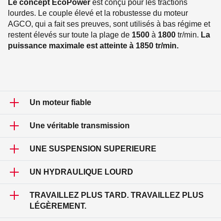
Le concept EcoPower
est conçu pour les tractions
lourdes. Le couple élevé et la robustesse du moteur
AGCO, qui a fait ses preuves, sont utilisés à bas régime et
restent élevés sur toute la plage de
1500
à
1800
tr/min.
La
puissance maximale est atteinte à 1850 tr/min.
Un moteur fiable
Une véritable transmission
UN MOTEUR FIABLE
UNE SUSPENSION SUPERIEURE
UNE VÉRITABLE TRANSMISSION
Le moteur AGCO Power 6 cylindres de 7,4
UN HYDRAULIQUE LOURD
litres de la Série Q est un moteur populaire et
reconnu, issu de la Série T de Valtra.
UNE SUSPENSION SUPERIEURE
La transmission CVT de la Série Q a été
TRAVAILLEZ PLUS TARD. TRAVAILLEZ PLUS
conçue et développée en interne par AGCO, en
Des innovations intelligentes comme le turbo à
LÉGÈREMENT.
Allemagne, garantissant une parfaite
UN HYDRAULIQUE LOURD
Chez Valtra, nous considérons que votre
géométrie non variable améliorent l'efficacité,
adaptation avec Valtra.
confort est notre responsabilité. De longues