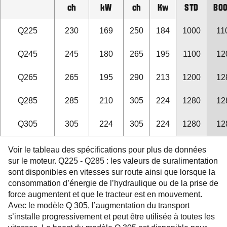
ch
kW
ch
Kw
STD
BO
Q225
230
169
250
184
1000
11
Q245
245
180
265
195
1100
12
Q265
265
195
290
213
1200
12
Q285
285
210
305
224
1280
12
Q305
305
224
305
224
1280
12
Voir le tableau des spécifications pour plus de données
sur le moteur. Q225 - Q285 : les valeurs de suralimentation
sont disponibles en vitesses sur route ainsi que lorsque la
consommation d’énergie de l’hydraulique ou de la prise de
force augmentent et que le tracteur est en mouvement.
Avec le modèle Q 305, l’augmentation du transport
s’installe progressivement et peut être utilisée à toutes les