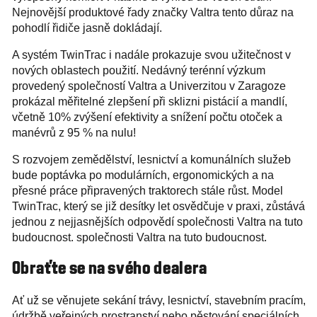
Nejnovější produktové řady značky Valtra tento důraz na
pohodlí řidiče jasně dokládají.
A systém TwinTrac i nadále prokazuje svou užitečnost v
nových oblastech použití. Nedávný terénní výzkum
provedený společností Valtra a Univerzitou v Zaragoze
prokázal měřitelné zlepšení při sklizni pistácií a mandlí,
včetně 10% zvýšení efektivity a snížení počtu otoček a
manévrů z 95 % na nulu!
S rozvojem zemědělství, lesnictví a komunálních služeb
bude poptávka po modulárních, ergonomických a na
přesné práce připravených traktorech stále růst. Model
TwinTrac, který se již desítky let osvědčuje v praxi, zůstává
jednou z nejjasnějších odpovědí společnosti Valtra na tuto
budoucnost. společnosti Valtra na tuto budoucnost.
Obraťte se na svého dealera
Ať už se věnujete sekání trávy, lesnictví, stavebním pracím,
údržbě veřejných prostranství nebo pěstování speciálních