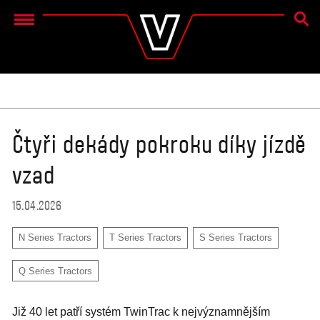
SEAR
Menu
Čtyři dekády pokroku díky jízdě
vzad
15.04.2026
N Series Tractors
T Series Tractors
S Series Tractors
Q Series Tractors
Již 40 let patří systém TwinTrac k nejvýznamnějším