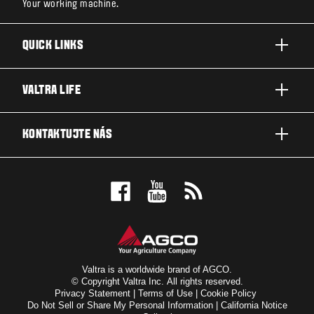
Your working machine.
QUICK LINKS
A SÉRIE
VALTRA LIFE
G SÉRIE
O VALTŘE
KONTAKTUJTE NÁS
N SÉRIE
UDÁLOSTI & NOVINKY
T SÉRIE
DEALER LOKÁTOR
VALTRA BLOG
Q SÉRIE
VALTRA SHOP
S SÉRIE
TECHNOLOGICKÉ ŘEŠENÍ
Valtra is a worldwide brand of AGCO.
© Copyright Valtra Inc. All rights reserved.
SERVIS A OPRAVY
Privacy Statement
|
Terms of Use
|
Cookie Policy
Do Not Sell or Share My Personal Information
|
California Notice