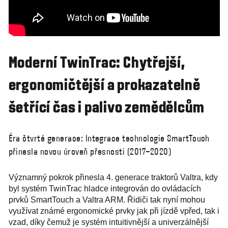
Moderní TwinTrac: Chytřejší,
ergonomičtější a prokazatelně
šetřící čas i palivo zemědělcům
Éra čtvrté generace: Integrace technologie SmartTouch
přinesla novou úroveň přesnosti (2017–2020)
Významný pokrok přinesla 4. generace traktorů Valtra, kdy
byl systém TwinTrac hladce integrován do ovládacích
prvků SmartTouch a Valtra ARM. Řidiči tak nyní mohou
využívat známé ergonomické prvky jak při jízdě vpřed, tak i
vzad, díky čemuž je systém intuitivnější a univerzálnější