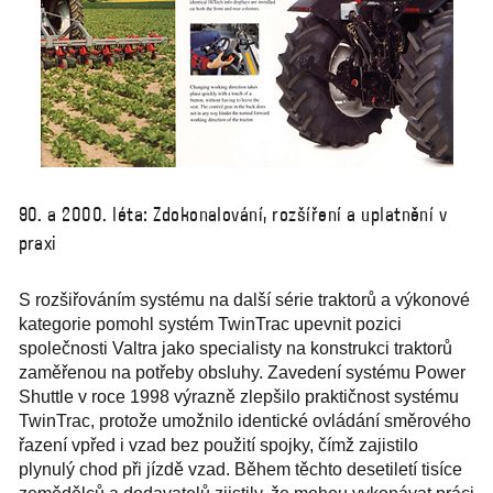
90. a 2000. léta: Zdokonalování, rozšíření a uplatnění v
praxi
S rozšiřováním systému na další série traktorů a výkonové
kategorie pomohl systém TwinTrac upevnit pozici
společnosti Valtra jako specialisty na konstrukci traktorů
zaměřenou na potřeby obsluhy. Zavedení systému Power
Shuttle v roce 1998 výrazně zlepšilo praktičnost systému
TwinTrac, protože umožnilo identické ovládání směrového
řazení vpřed i vzad bez použití spojky, čímž zajistilo
plynulý chod při jízdě vzad. Během těchto desetiletí tisíce