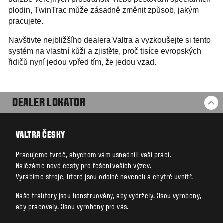
plodin, TwinTrac může zásadně změnit způsob, jakým
pracujete.
Navštivte nejbližšího dealera Valtra a vyzkoušejte si tento
systém na vlastní kůži a zjistěte, proč tisíce evropských
řidičů nyní jedou vpřed tím, že jedou vzad.
DEALER LOKATOR
BA
VALTRA ČESKY
Pracujeme tvrdě, abychom vám usnadnili vaši práci.
Nalézáme nové cesty pro řešení vašich výzev.
Vyrábíme stroje, které jsou odolné navenek a chytré uvnitř.
Naše traktory jsou konstruovány, aby vydržely. Jsou vyrobeny,
aby pracovaly. Jsou vyrobeny pro vás.