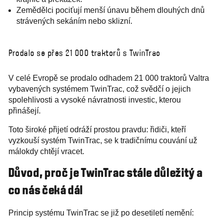
Zemědělci pociťují menší únavu během dlouhých dnů
strávených sekáním nebo sklizní.
Prodalo se přes 21 000 traktorů s TwinTrac
V celé Evropě se prodalo odhadem 21 000 traktorů Valtra
vybavených systémem TwinTrac, což svědčí o jejich
spolehlivosti a vysoké návratnosti investic, kterou
přinášejí.
Toto široké přijetí odráží prostou pravdu: řidiči, kteří
vyzkouší systém TwinTrac, se k tradičnímu couvání už
málokdy chtějí vracet.
Důvod, proč je TwinTrac stále důležitý a
co nás čeká dál
Princip systému TwinTrac se již po desetiletí nemění: