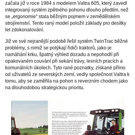
začala již v roce 1984 s modelem Valtra 605, který zavedl
integrovaný systém zpětného pohonu dlouho předtím, než
se „ergonomie“ stala běžným pojmem v zemědělském
strojírenství. Tento raný model položil základy pro desítky
let zdokonalování.
Již ve své nejranější podobě řešil systém TwinTrac běžné
problémy, s nimiž se potýkají řidiči traktorů, jako je
namáhání krku, špatný výhled dozadu a nepohodlí při
opakovaném couvání při sekání trávy, lesních pracích a
komunálních úkolech. Tyto rané poznatky, získané přímo
od uživatelů ze severských zemí, vedly společnost Valtra k
tomu, aby se zaměřila na pohon s reverzním chodem jako
na dlouhodobou strategickou prioritu.