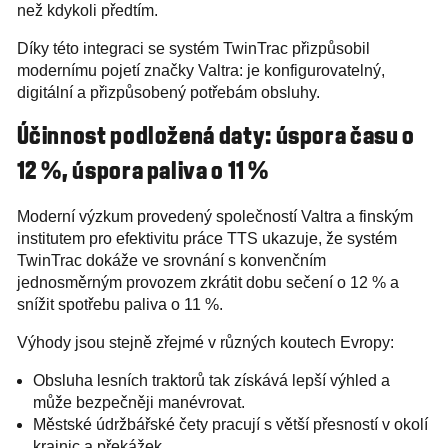
než kdykoli předtím.
Díky této integraci se systém TwinTrac přizpůsobil
modernímu pojetí značky Valtra: je konfigurovatelný,
digitální a přizpůsobený potřebám obsluhy.
Účinnost podložená daty: úspora času o
12 %, úspora paliva o 11 %
Moderní výzkum provedený společností Valtra a finským
institutem pro efektivitu práce TTS ukazuje, že systém
TwinTrac dokáže ve srovnání s konvenčním
jednosměrným provozem zkrátit dobu sečení o 12 % a
snížit spotřebu paliva o 11 %.
Výhody jsou stejně zřejmé v různých koutech Evropy:
Obsluha lesních traktorů tak získává lepší výhled a
může bezpečněji manévrovat.
Městské údržbářské čety pracují s větší přesností v okolí
krajnic a překážek.