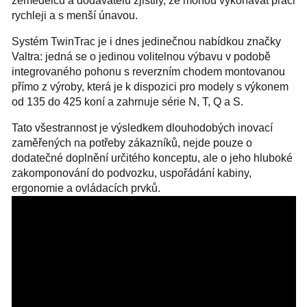
zemědělců a dodavatelů zjistily, že mohou vykonávat práci
rychleji a s menší únavou.
Systém TwinTrac je i dnes jedinečnou nabídkou značky
Valtra: jedná se o jedinou volitelnou výbavu v podobě
integrovaného pohonu s reverzním chodem montovanou
přímo z výroby, která je k dispozici pro modely s výkonem
od 135 do 425 koní a zahrnuje série N, T, Q a S.
Tato všestrannost je výsledkem dlouhodobých inovací
zaměřených na potřeby zákazníků, nejde pouze o
dodatečné doplnění určitého konceptu, ale o jeho hluboké
zakomponování do podvozku, uspořádání kabiny,
ergonomie a ovládacích prvků.