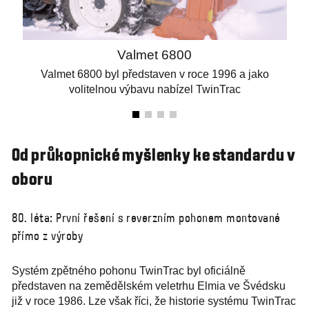
Valmet 6800
Valmet 6800 byl představen v roce 1996 a jako
volitelnou výbavu nabízel TwinTrac
Od průkopnické myšlenky ke standardu v
oboru
80. léta: První řešení s reverzním pohonem montované
přímo z výroby
Systém zpětného pohonu TwinTrac byl oficiálně
představen na zemědělském veletrhu Elmia ve Švédsku
již v roce 1986. Lze však říci, že historie systému TwinTrac