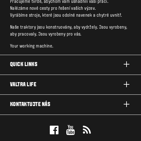
Pracujeme tvrdě, abychom vám usnadnili vaši práci.
Nalézáme nové cesty pro řešení vašich výzev.
Vyrábíme stroje, které jsou odolné navenek a chytré uvnitř.
Naše traktory jsou konstruovány, aby vydržely. Jsou vyrobeny,
aby pracovaly. Jsou vyrobeny pro vás.
Your working machine.
QUICK LINKS
A SÉRIE
VALTRA LIFE
G SÉRIE
O VALTŘE
KONTAKTUJTE NÁS
N SÉRIE
UDÁLOSTI & NOVINKY
T SÉRIE
DEALER LOKÁTOR
VALTRA BLOG
Q SÉRIE
VALTRA SHOP