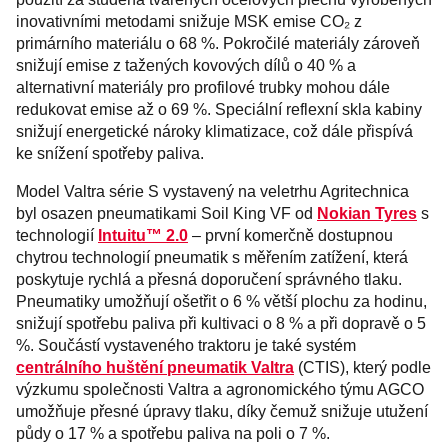
inovativními metodami snižuje MSK emise CO₂ z
primárního materiálu o 68 %. Pokročilé materiály zároveň
snižují emise z tažených kovových dílů o 40 % a
alternativní materiály pro profilové trubky mohou dále
redukovat emise až o 69 %. Speciální reflexní skla kabiny
snižují energetické nároky klimatizace, což dále přispívá
ke snížení spotřeby paliva.
Model Valtra série S vystavený na veletrhu Agritechnica
byl osazen pneumatikami Soil King VF od
Nokian Tyres
s
technologií
Intuitu™ 2.0
– první komerčně dostupnou
chytrou technologií pneumatik s měřením zatížení, která
poskytuje rychlá a přesná doporučení správného tlaku.
Pneumatiky umožňují ošetřit o 6 % větší plochu za hodinu,
snižují spotřebu paliva při kultivaci o 8 % a při dopravě o 5
%. Součástí vystaveného traktoru je také systém
centrálního huštění pneumatik Valtra
(CTIS), který podle
výzkumu společnosti Valtra a agronomického týmu AGCO
umožňuje přesné úpravy tlaku, díky čemuž snižuje utužení
půdy o 17 % a spotřebu paliva na poli o 7 %.