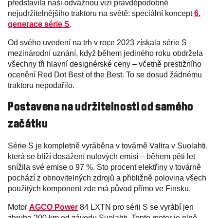
představila naši odvážnou vizi pravděpodobně
nejudržitelnějšího traktoru na světě: speciální koncept
6.
generace série S
.
Od svého uvedení na trh v roce 2023 získala série S
mezinárodní uznání, když během jediného roku obdržela
všechny tři hlavní designérské ceny – včetně prestižního
ocenění Red Dot Best of the Best. To se dosud žádnému
traktoru nepodařilo.
Postavena na udržitelnosti od samého
začátku
Série S je kompletně vyráběna v továrně Valtra v Suolahti,
která se blíží dosažení nulových emisí – během pěti let
snížila své emise o 97 %. Sto procent elektřiny v továrně
pochází z obnovitelných zdrojů a přibližně polovina všech
použitých komponent zde má původ přímo ve Finsku.
Motor
AGCO Power
84 LXTN pro sérii S se vyrábí jen
zhruba 200 km od závodu Suolahti. Tento motor je plně