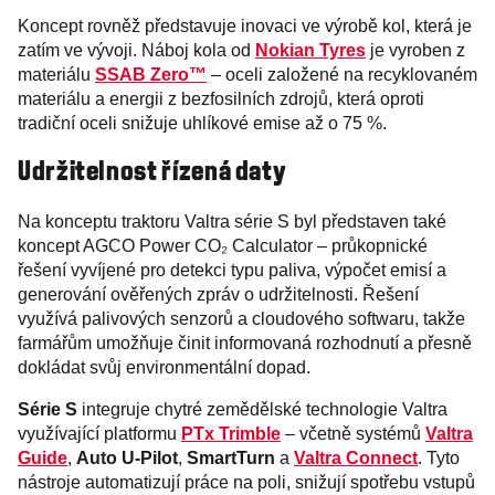
Koncept rovněž představuje inovaci ve výrobě kol, která je
zatím ve vývoji. Náboj kola od
Nokian Tyres
je vyroben z
materiálu
SSAB Zero™
– oceli založené na recyklovaném
materiálu a energii z bezfosilních zdrojů, která oproti
tradiční oceli snižuje uhlíkové emise až o 75 %.
Udržitelnost řízená daty
Na konceptu traktoru Valtra série S byl představen také
koncept AGCO Power CO₂ Calculator – průkopnické
řešení vyvíjené pro detekci typu paliva, výpočet emisí a
generování ověřených zpráv o udržitelnosti. Řešení
využívá palivových senzorů a cloudového softwaru, takže
farmářům umožňuje činit informovaná rozhodnutí a přesně
dokládat svůj environmentální dopad.
Série S
integruje chytré zemědělské technologie Valtra
využívající platformu
PTx Trimble
– včetně systémů
Valtra
Guide
,
Auto U-Pilot
,
SmartTurn
a
Valtra Connect
. Tyto
nástroje automatizují práce na poli, snižují spotřebu vstupů