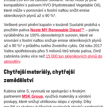
kompatibilní s palivem HVO (Hydrotreated Vegetable Oil),
které může v porovnání s fosilní naftou snížit emise
skleníkových plynů až o 90 %*.
Veškeré první plnění kapalin v továrně Suolahti probíhá s
použitím paliva
Neste MY Renewable Diesel™
– paliva
vyráběného ze 100% obnovitelných surovin, které ve
srovnání s fosilní naftou snižuje emise skleníkových plynů
až o 90 %* v průběhu svého životního cyklu. Od roku 2017
Valtra spotřebovala přes 5 milionů litrů tohoto paliva, čímž
zabránila úniku více než
15 000 tun skleníkových plynů do
atmosféry
.
Chytřejší materiály, chytřejší
zemědělství
Kabina série S, vyvinutá ve spolupráci s finským
partnerem
MSK Group
, využívá materiály a výrobní
postupy, které snižují uhlíkovou stopu z výroby. Díky
použití za studena tvářených ocelových plechů vyrobených