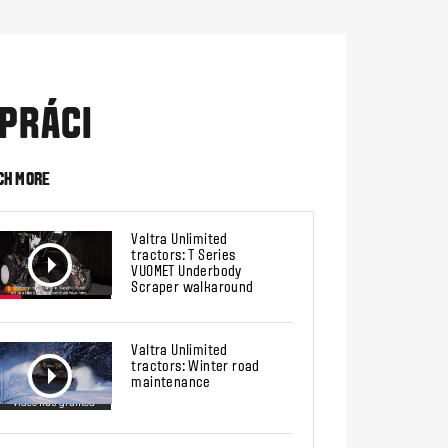
PRÁCI
CH MORE
Valtra Unlimited
tractors: T Series
VUOMET Underbody
Scraper walkaround
Valtra Unlimited
tractors: Winter road
maintenance