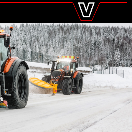
valtra
.cz
Global
Europe
Austria
Belgium
Czech Republic
Denmark
Estonia
Finland
France
Germany
Hungary
Italy
Latvia
Lithuania
The Netherlands
Norway
Poland
Portugal