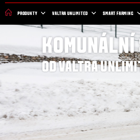
O Valtře
Udržitelnost
Události & Novinky
Showroom
PRODUKTY
VALTRA UNLIMITED
SMART FARMING
KOMUNÁLNÍ
OD VALTRA UNLIM