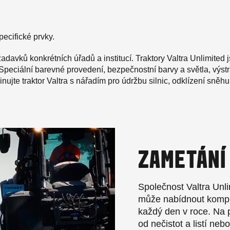
pecifické prvky.
žadavků konkrétních úřadů a institucí. Traktory Valtra Unlimited
peciální barevné provedení, bezpečnostní barvy a světla, výstr
ujte traktor Valtra s nářadím pro údržbu silnic, odklízení sněhu
ZAMETÁNÍ
Společnost Valtra Unlim
může nabídnout komple
každý den v roce. Na p
od nečistot a listí neb