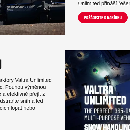
Unlimited přináší řešen
POŽÁDEJTE O NABÍDKU
U
aktory Valtra Unlimited
tic. Pouhou výměnou
a efektivně přejít z
dstraňte sníh a led
cích lopat nebo