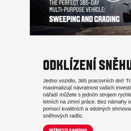
ODKLÍZENÍ SNĚH
Jedno vozidlo, 365 pracovních dní! Tr
maximalizují návratnost vašich inves
nářadí můžete s jedním strojem rychle 
letních na zimní práce. Bez námahy o
pomocí kvalitních a odolných shrnova
sněhových radlic.
POŽÁDEJTE O NABÍDKU