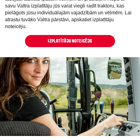
savu Valtra izplatītāju jūs varat viegli radīt traktoru, kas
pielāgots jūsu individuālajām vajadzībām un vēlmēm. Lai
atrastu tuvāko Valtra pārstāvi, apskatiet izplatītāju
noteicēju.
IZPLATĪTĀJU NOTEICĒJS