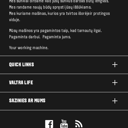
Mes sunkiai dirbame kad jūsų sunkus darbas būtų lengvas.
Mes randame naujų būdų spręsti jūsų iššūkiams.
Mes kuriame mašinas, kurios yra tvirtos išorėjeir protingos
viduje.
Mūsų mašinos yra pagamintos taip, kad tarnautų ilgai.
Pagaminta darbui. Pagaminta jums.
Your working machine.
QUICK LINKS
A SĒRIJA
VALTRA LIFE
G SĒRIJA
PAR VALTRA
SAZINIES AR MUMS
N SĒRIJA
JAUNUMI UN NOTIKUMI
T SĒRIJA
IZPLATITAJU NOTEICEJS
FOR THE FANS
S SĒRIJA