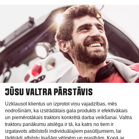
JŪSU VALTRA PĀRSTĀVIS
Uzklausot klientus un izprotot viņu vajadzības, mēs
nodrošinām, ka izstrādātais gala produkts ir efektīvākais
un piemērotākais traktors konkrētā darba veikšanai. Valtra
traktoru panākumu atslēga ir tā, ka katrs no tiem ir
izgatavots atbilstoši individuālajiem pasūtījumiem, lai
tādējādi atbilstu īpašām vēlmēm un prasībām. Kopā ar