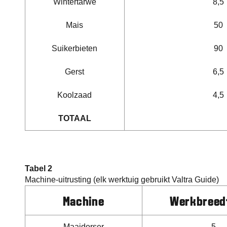
Wintertarwe
8,5
Mais
50
Suikerbieten
90
Gerst
6,5
Koolzaad
4,5
TOTAAL
Tabel 2
Machine-uitrusting (elk werktuig gebruikt Valtra Guide)
Machine
Werkbreed
Maaidorser
5