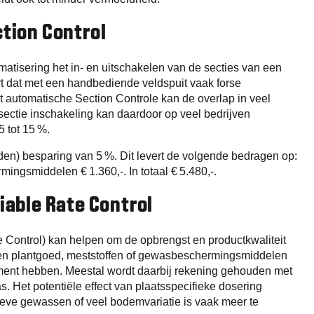
ction Control
matisering het in- en uitschakelen van de secties van een
rt dat met een handbediende veldspuit vaak forse
t automatische Section Controle kan de overlap in veel
sectie inschakeling kan daardoor op veel bedrijven
 tot 15 %.
den) besparing van 5 %. Dit levert de volgende bedragen op:
ingsmiddelen € 1.360,-. In totaal € 5.480,-.
riable Rate Control
e Control) kan helpen om de opbrengst en productkwaliteit
- en plantgoed, meststoffen of gewasbeschermingsmiddelen
ment hebben. Meestal wordt daarbij rekening gehouden met
Het potentiële effect van plaatsspecifieke dosering
sieve gewassen of veel bodemvariatie is vaak meer te