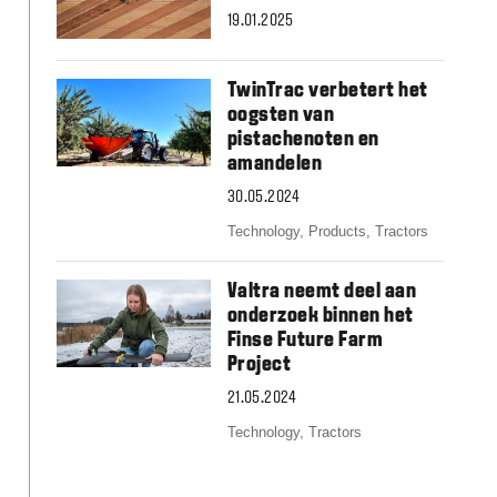
Slovakia
19.01.2025
Spain
Sweden
United Kingdom
TwinTrac verbetert het
Eastern Europe
oogsten van
Україна
pistachenoten en
South America
amandelen
Brazil
30.05.2024
Middle East
Technology,
Products,
Tractors
United Arab Emirates
Africa
Valtra neemt deel aan
English
onderzoek binnen het
Asia
Finse Future Farm
China
Project
Australia
21.05.2024
Australia & New Zealand
Technology,
Tractors