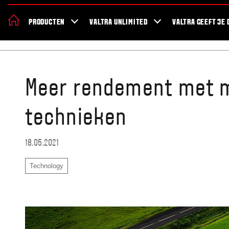
De nieuwe Valtra S Serie
Nieuws
Over Valtra
Showroom
Valt
PRODUCTEN
VALTRA UNLIMITED
VALTRA GEEFT JE 
Home
Blog
Meer rendement met m
technieken
18.05.2021
Technology