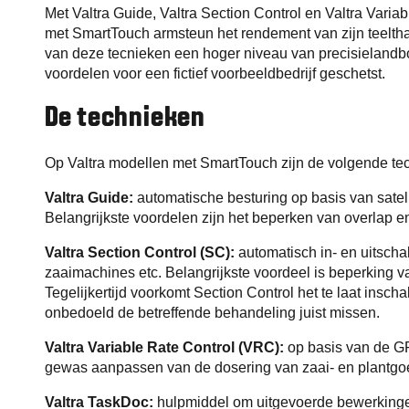
Met Valtra Guide, Valtra Section Control en Valtra Variab
met SmartTouch armsteun het rendement van zijn teeltha
van deze tecnieken een hoger niveau van precisielandbou
voordelen voor een fictief voorbeeldbedrijf geschetst.
De technieken
Op Valtra modellen met SmartTouch zijn de volgende te
Valtra Guide:
automatische besturing op basis van satell
Belangrijkste voordelen zijn het beperken van overlap en
Valtra Section Control (SC):
automatisch in- en uitscha
zaaimachines etc. Belangrijkste voordeel is beperking v
Tegelijkertijd voorkomt Section Control het te laat ins
onbedoeld de betreffende behandeling juist missen.
Valtra Variable Rate Control (VRC):
op basis van de G
gewas aanpassen van de dosering van zaai- en plantg
Valtra TaskDoc:
hulpmiddel om uitgevoerde bewerkingen 