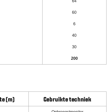
64
60
6
40
30
200
te (m)
Gebruikte techniek
Opbrengstmonitor