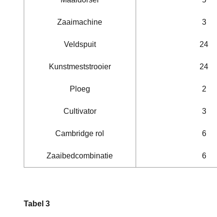
Zaaimachine
3
Veldspuit
24
Kunstmeststrooier
24
Ploeg
2
Cultivator
3
Cambridge rol
6
Zaaibedcombinatie
6
Tabel 3