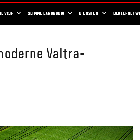
ra Blog
Duurzaamheid
For the Fans
Bedrijven en werkzaamheden
DE VIJF
SLIMME LANDBOUW
DIENSTEN
DEALERNETW
oderne Valtra-