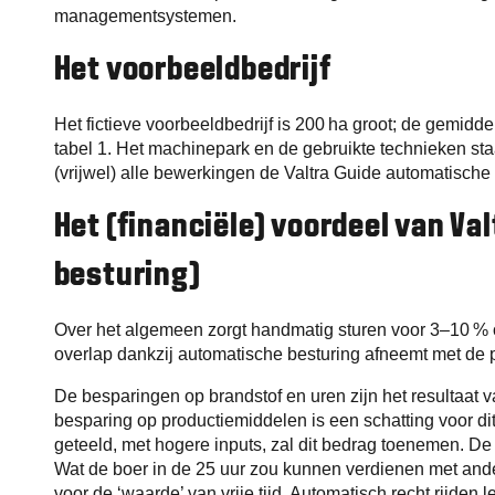
managementsystemen.
Het voorbeeldbedrijf
Het fictieve voorbeeldbedrijf is 200 ha groot; de gemidde
tabel 1. Het machinepark en de gebruikte technieken staan
(vrijwel) alle bewerkingen de Valtra Guide automatische 
Het (financiële) voordeel van Va
besturing)
Over het algemeen zorgt handmatig sturen voor 3–10 % o
overlap dankzij automatische besturing afneemt met de p
De besparingen op brandstof en uren zijn het resultaat
besparing op productiemiddelen is een schatting voor 
geteeld, met hogere inputs, zal dit bedrag toenemen. De
Wat de boer in de 25 uur zou kunnen verdienen met ande
voor de ‘waarde’ van vrije tijd. Automatisch recht rijden 