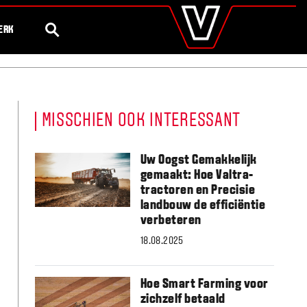
valtra
.nl
Steeds meer
75 Jaar Valtra
Global
ZOEK
ERK
Europe
Austria
Belgium
Czech Republic
Denmark
MISSCHIEN OOK INTERESSANT
Estonia
Finland
France
Uw Oogst Gemakkelijk
Germany
gemaakt: Hoe Valtra-
Hungary
tractoren en Precisie
Italy
landbouw de efficiëntie
Latvia
verbeteren
Lithuania
18.08.2025
The Netherlands
Norway
Poland
Hoe Smart Farming voor
Portugal
zichzelf betaald