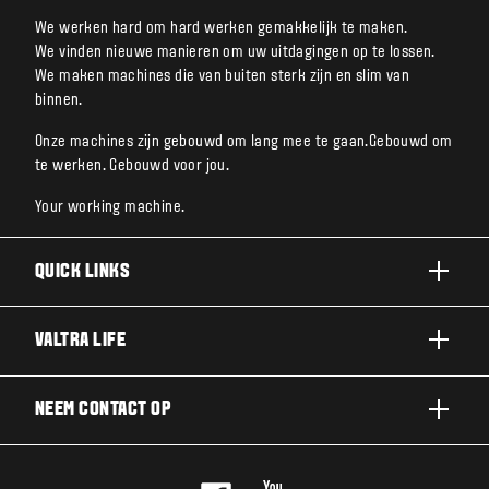
We werken hard om hard werken gemakkelijk te maken.
We vinden nieuwe manieren om uw uitdagingen op te lossen.
We maken machines die van buiten sterk zijn en slim van
binnen.
Onze machines zijn gebouwd om lang mee te gaan.Gebouwd om
te werken. Gebouwd voor jou.
Your working machine.
QUICK LINKS
A SERIE
VALTRA LIFE
G SERIE
DUURZAAMHEID
NEEM CONTACT OP
N SERIE
OVER VALTRA
T SERIE
NEEM CONTACT OP
NIEUWS EN EVENEMENTEN