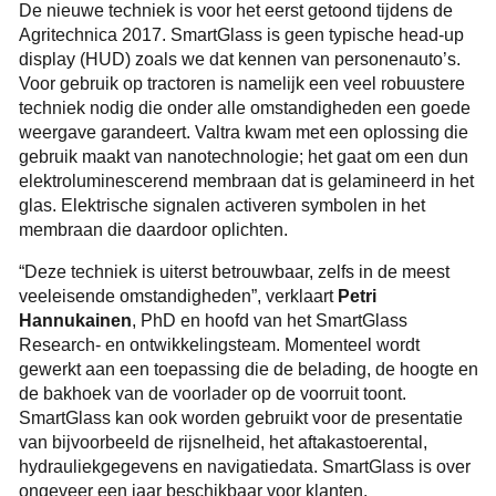
De nieuwe techniek is voor het eerst getoond tijdens de
Agritechnica 2017. SmartGlass is geen typische head-up
display (HUD) zoals we dat kennen van personenauto’s.
Voor gebruik op tractoren is namelijk een veel robuustere
techniek nodig die onder alle omstandigheden een goede
weergave garandeert. Valtra kwam met een oplossing die
gebruik maakt van nanotechnologie; het gaat om een dun
elektroluminescerend membraan dat is gelamineerd in het
glas. Elektrische signalen activeren symbolen in het
membraan die daardoor oplichten.
“Deze techniek is uiterst betrouwbaar, zelfs in de meest
veeleisende omstandigheden”, verklaart
Petri
Hannukainen
, PhD en hoofd van het SmartGlass
Research- en ontwikkelingsteam. Momenteel wordt
gewerkt aan een toepassing die de belading, de hoogte en
de bakhoek van de voorlader op de voorruit toont.
SmartGlass kan ook worden gebruikt voor de presentatie
van bijvoorbeeld de rijsnelheid, het aftakastoerental,
hydrauliekgegevens en navigatiedata. SmartGlass is over
ongeveer een jaar beschikbaar voor klanten.