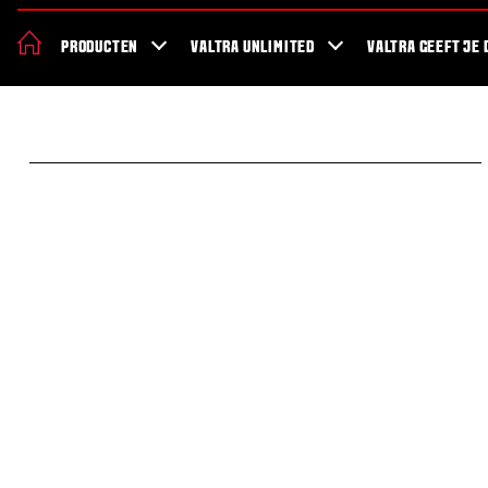
De nieuwe Valtra S Serie
Nieuws
Over Valtra
Showroom
Valt
PRODUCTEN
VALTRA UNLIMITED
VALTRA GEEFT JE 