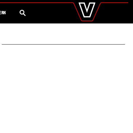
valtra
.nl
Steeds meer
75 Jaar Valtra
Global
ZOEK
ERK
Europe
Austria
Belgium
Czech Republic
Denmark
Estonia
Finland
France
Germany
Hungary
Italy
Latvia
Lithuania
The Netherlands
Norway
Poland
Portugal