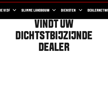
ra Blog
Duurzaamheid
For the Fans
Bedrijven en werkzaamheden
DE VIJF
SLIMME LANDBOUW
DIENSTEN
DEALERNETW
VINDT UW
DICHTSTBIJZIJNDE
DEALER