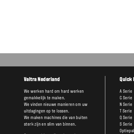
Valtra Nederland
Quick 
We werken hard om hard werken
A Serie
gemakkelijk te maken.
G Serie
We vinden nieuwe manieren om uw
N Serie
uitdagingen op te lossen.
T Serie
We maken machines die van buiten
Q Serie
sterk zijn en slim van binnen.
S Serie
Optiepa