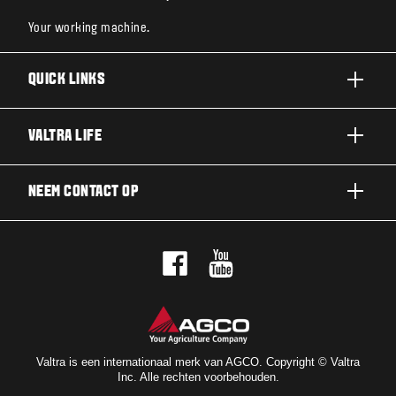
Your working machine.
QUICK LINKS
A SERIE
VALTRA LIFE
G SERIE
DUURZAAMHEID
NEEM CONTACT OP
N SERIE
OVER VALTRA
T SERIE
NEEM CONTACT OP
NIEUWS EN EVENEMENTEN
Q SERIE
PROEFRIT
VOOR DE FANS
S SERIE
DEALERNETWERK
VALTRA BLOG
OPTIEPAKKETTEN
NIEUWSBRIEF
VALTRA SHOP
Valtra is een internationaal merk van AGCO. Copyright © Valtra
Inc. Alle rechten voorbehouden.
VALTRA UNLIMITED