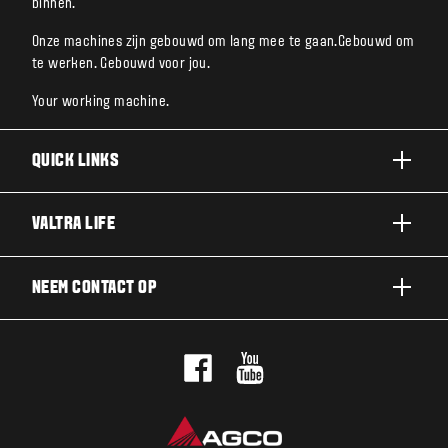
binnen.
Onze machines zijn gebouwd om lang mee te gaan.Gebouwd om
te werken. Gebouwd voor jou.
Your working machine.
QUICK LINKS
A SERIE
VALTRA LIFE
G SERIE
DUURZAAMHEID
NEEM CONTACT OP
N SERIE
OVER VALTRA
T SERIE
NEEM CONTACT OP
NIEUWS EN EVENEMENTEN
Q SERIE
PROEFRIT
VOOR DE FANS
S SERIE
DEALERNETWERK
VALTRA BLOG