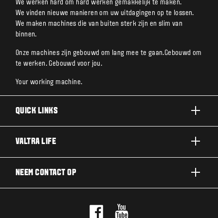
We werken hard om hard werken gemakkelijk te maken.
We vinden nieuwe manieren om uw uitdagingen op te lossen.
We maken machines die van buiten sterk zijn en slim van
binnen.
Onze machines zijn gebouwd om lang mee te gaan.Gebouwd om
te werken. Gebouwd voor jou.
Your working machine.
QUICK LINKS
A SERIE
VALTRA LIFE
G SERIE
DUURZAAMHEID
NEEM CONTACT OP
N SERIE
OVER VALTRA
T SERIE
NEEM CONTACT OP
NIEUWS EN EVENEMENTEN
Q SERIE
PROEFRIT