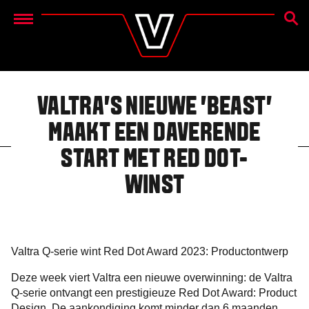
ZOEK
Menu
VALTRA'S NIEUWE 'BEAST'
MAAKT EEN DAVERENDE
START MET RED DOT-
WINST
Valtra Q-serie wint Red Dot Award 2023: Productontwerp
Deze week viert Valtra een nieuwe overwinning: de Valtra
Q-serie ontvangt een prestigieuze Red Dot Award: Product
Design. De aankondiging komt minder dan 6 maanden