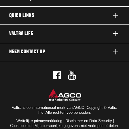
QUICK LINKS
A SERIE
VALTRA LIFE
G SERIE
DUURZAAMHEID
NEEM CONTACT OP
N SERIE
OVER VALTRA
T SERIE
NEEM CONTACT OP
NIEUWS EN EVENEMENTEN
Q SERIE
PROEFRIT
VOOR DE FANS
S SERIE
DEALERNETWERK
VALTRA BLOG
OPTIEPAKKETTEN
NIEUWSBRIEF
VALTRA SHOP
Valtra is een internationaal merk van AGCO. Copyright © Valtra
Inc. Alle rechten voorbehouden.
VALTRA UNLIMITED
Wettelijke privacyverklaring
|
Disclaimer en Data Security
|
VALTRA TRACTOREN
Cookiebeleid
|
Mijn persoonlijke gegevens niet verkopen of delen