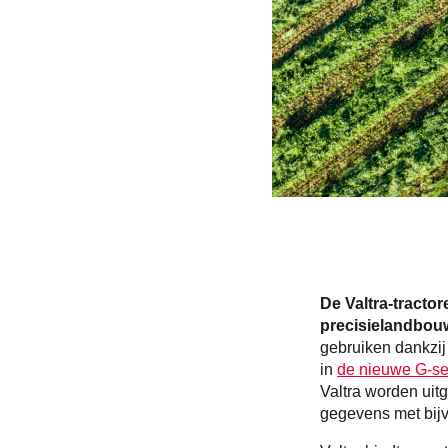
De Valtra-tractor
precisielandbou
gebruiken dankzi
in
de nieuwe G-se
Valtra worden uit
gegevens met bijv