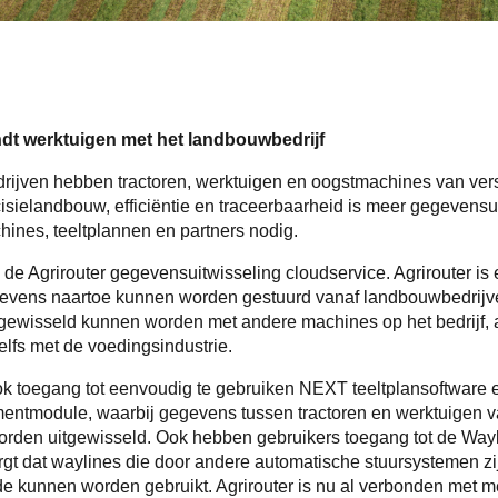
ndt werktuigen met het landbouwbedrijf
ijven hebben tractoren, werktuigen en oogstmachines van ver
isielandbouw, efficiëntie en traceerbaarheid is meer gegevensu
hines, teeltplannen en partners nodig.
in de Agrirouter gegevensuitwisseling cloudservice. Agrirouter is
evens naartoe kunnen worden gestuurd vanaf landbouwbedrijve
tgewisseld kunnen worden met andere machines op het bedrijf, 
elfs met de voedingsindustrie.
ook toegang tot eenvoudig te gebruiken NEXT teeltplansoftwar
tmodule, waarbij gegevens tussen tractoren en werktuigen va
rden uitgewisseld. Ook hebben gebruikers toegang tot de Wayl
zorgt dat waylines die door andere automatische stuursystemen z
de kunnen worden gebruikt. Agrirouter is nu al verbonden met m