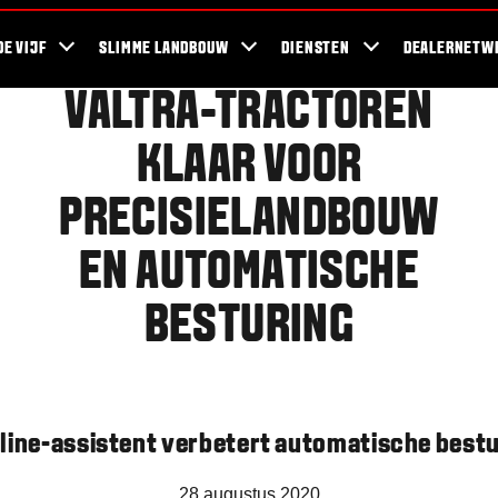
ra Blog
Duurzaamheid
For the Fans
Bedrijven en werkzaamheden
DE VIJF
SLIMME LANDBOUW
DIENSTEN
DEALERNETW
VALTRA-TRACTOREN
KLAAR VOOR
PRECISIELANDBOUW
EN AUTOMATISCHE
BESTURING
line-assistent verbetert automatische bestu
28 augustus 2020