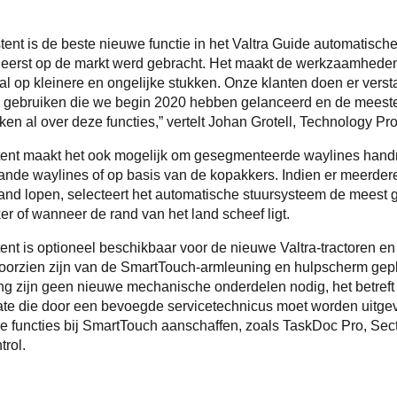
tent is de beste nieuwe functie in het Valtra Guide automatisch
t eerst op de markt werd gebracht. Het maakt de werkzaamheden
al op kleinere en ongelijke stukken. Onze klanten doen er vers
te gebruiken die we begin 2020 hebben gelanceerd en de meest
n al over deze functies,” vertelt Johan Grotell, Technology Pro
tent maakt het ook mogelijk om gesegmenteerde waylines hand
nde waylines of op basis van de kopakkers. Indien er meerder
 land lopen, selecteert het automatische stuursysteem de meest 
r of wanneer de rand van het land scheef ligt.
ent is optioneel beschikbaar voor de nieuwe Valtra-tractoren e
oorzien zijn van de SmartTouch-armleuning en hulpscherm gepl
ng zijn geen nieuwe mechanische onderdelen nodig, het betref
te die door een bevoegde servicetechnicus moet worden uitge
 functies bij SmartTouch aanschaffen, zoals TaskDoc Pro, Sect
trol.