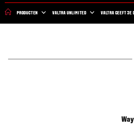
De nieuwe Valtra S Serie
Nieuws
Over Valtra
Showroom
Valt
PRODUCTEN
VALTRA UNLIMITED
VALTRA GEEFT JE 
Way