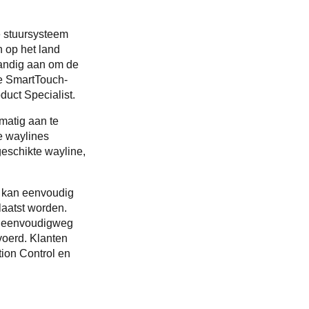
e stuursysteem
 op het land
tandig aan om de
e SmartTouch-
duct Specialist.
matig aan te
e waylines
geschikte wayline,
n kan eenvoudig
aatst worden.
t eenvoudigweg
voerd. Klanten
ion Control en