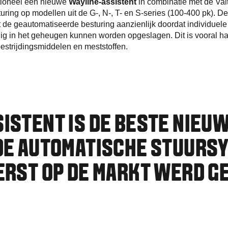
ptioneel een nieuwe
Wayline-assistent
in combinatie met de Val
uring op modellen uit de G-, N-, T- en S-series (100-400 pk). D
rt de geautomatiseerde besturing aanzienlijk doordat individuel
g in het geheugen kunnen worden opgeslagen. Dit is vooral han
strijdingsmiddelen en meststoffen.
ISTENT IS DE BESTE NIEUW
IDE AUTOMATISCHE STUURS
EERST OP DE MARKT WERD 