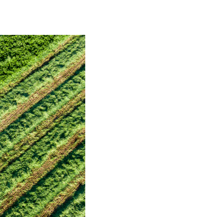
Slovakia
Spain
Sweden
United Kingdom
Eastern Europe
Україна
South America
Brazil
Middle East
United Arab Emirates
Africa
English
Asia
China
Australia
Australia & New Zealand