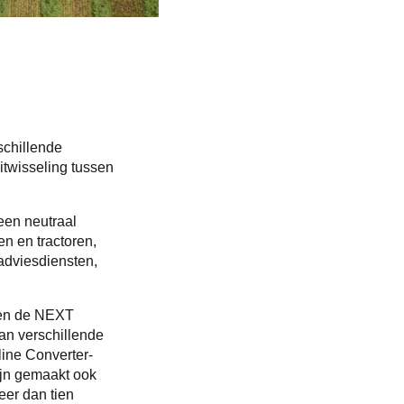
schillende
itwisseling tussen
 een neutraal
n en tractoren,
adviesdiensten,
e en de NEXT
n verschillende
ine Converter-
ijn gemaakt ook
eer dan tien