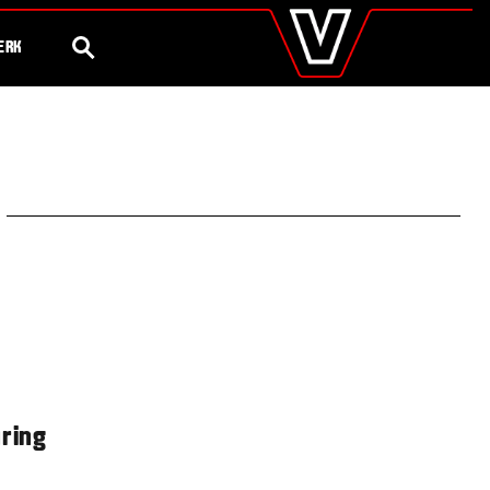
valtra
.nl
Steeds meer
75 Jaar Valtra
Global
ZOEK
ERK
Europe
Austria
Belgium
Czech Republic
Denmark
Estonia
Finland
France
Germany
Hungary
Italy
Latvia
Lithuania
The Netherlands
Norway
ring
Poland
Portugal