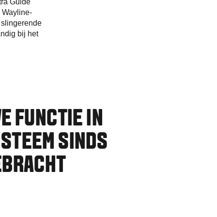
tra Guide
e Wayline-
e slingerende
dig bij het
E FUNCTIE IN
YSTEEM SINDS
GEBRACHT