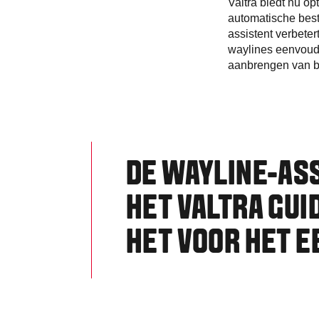
Valtra biedt nu o
automatische best
assistent verbete
waylines eenvoudi
aanbrengen van be
DE WAYLINE-ASS
HET VALTRA GU
HET VOOR HET 