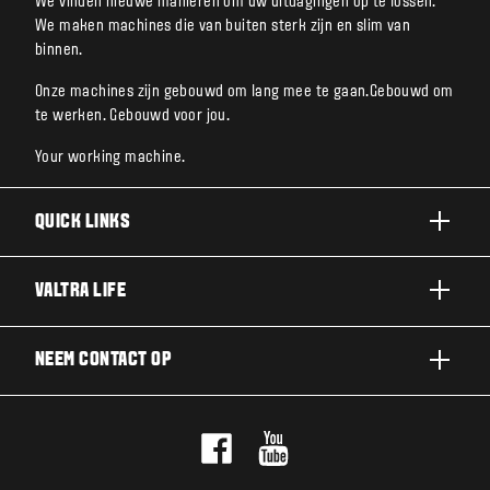
We vinden nieuwe manieren om uw uitdagingen op te lossen.
We maken machines die van buiten sterk zijn en slim van
binnen.
Onze machines zijn gebouwd om lang mee te gaan.Gebouwd om
te werken. Gebouwd voor jou.
Your working machine.
QUICK LINKS
A SERIE
VALTRA LIFE
G SERIE
DUURZAAMHEID
NEEM CONTACT OP
N SERIE
OVER VALTRA
T SERIE
NEEM CONTACT OP
NIEUWS EN EVENEMENTEN
Q SERIE
PROEFRIT
VOOR DE FANS