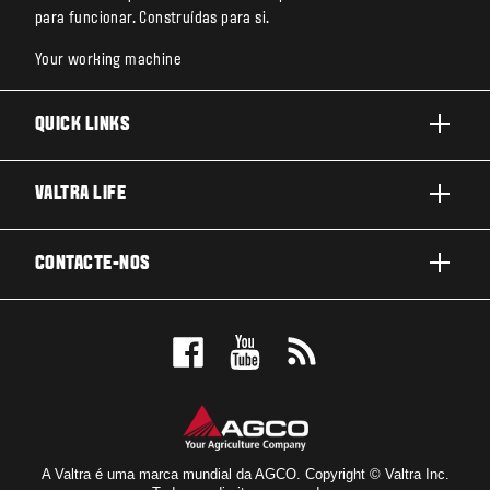
para funcionar. Construídas para si.
Your working machine
QUICK LINKS
PRODUTOS
VALTRA LIFE
AREAS DE APLICACAO
SOBRE A VALTRA
CONTACTE-NOS
SOLUÇÕES TECNOLÓGICAS
NOTICIAS E EVENTOS
ASSISTÊNCIA E REPARAÇÃO
CONTACTE-NOS
FOR THE FANS
TESTEMUNHOS
MARQUE UM TESTE DRIVE
LOCALIZADOR DE CONCESSIONARIOS
A Valtra é uma marca mundial da AGCO. Copyright © Valtra Inc.