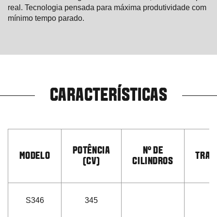
real. Tecnologia pensada para máxima produtividade com
mínimo tempo parado.
CARACTERÍSTICAS
POTÊNCIA
N° DE
MODELO
TRAN
(CV)
CILINDROS
S346
345