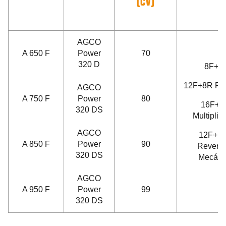
(CV)
AGCO
A 650 F
Power
70
320 D
8F+4
12F+8R Re
AGCO
A 750 F
Power
80
16F+8
320 DS
Multiplic
AGCO
12F+1
A 850 F
Power
90
Reversi
320 DS
Mecáni
AGCO
A 950 F
Power
99
320 DS