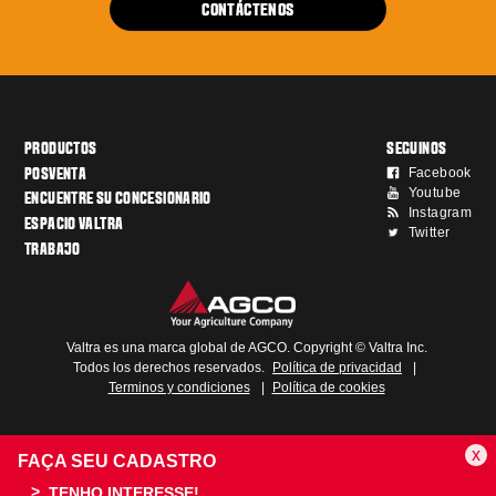
CONTÁCTENOS
PRODUCTOS
SEGUINOS
Facebook
POSVENTA
Youtube
ENCUENTRE SU CONCESIONARIO
Instagram
ESPACIO VALTRA
Twitter
TRABAJO
Valtra es una marca global de AGCO. Copyright © Valtra Inc.
Todos los derechos reservados.
Política de privacidad
|
Terminos y condiciones
|
Política de cookies
x
FAÇA SEU CADASTRO
TENHO INTERESSE!