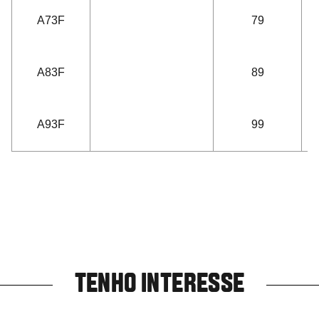
1
A73F
79
A83F
89
A93F
99
TENHO INTERESSE