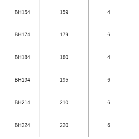
BH154
159
4
BH174
179
6
BH184
180
4
12
BH194
195
6
BH214
210
6
BH224
220
6